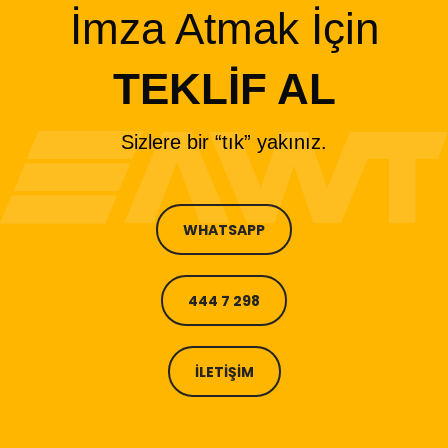
İmza Atmak İçin
TEKLİF AL
Sizlere bir “tık” yakınız.
WHATSAPP
444 7 298
İLETİŞİM