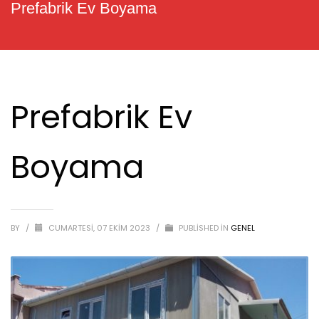
Prefabrik Ev Boyama
Prefabrik Ev
Boyama
BY
/
CUMARTESI, 07 EKIM 2023
/
PUBLISHED IN
GENEL